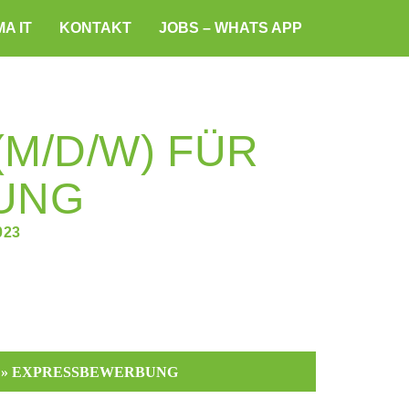
A IT
KONTAKT
JOBS – WHATS APP
M/D/W) FÜR
NG
023