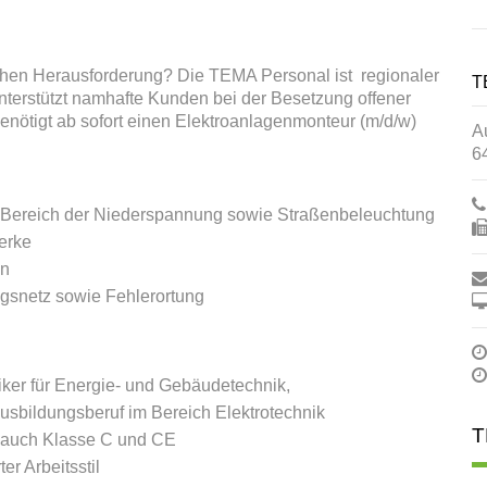
ichen Herausforderung? Die TEMA Personal ist regionaler
T
unterstützt namhafte Kunden bei der Besetzung offener
enötigt ab sofort einen Elektroanlagenmonteur (m/d/w)
A
6
m Bereich der Niederspannung sowie Straßenbeleuchtung
erke
en
gsnetz sowie Fehlerortung
niker für Energie- und Gebäudetechnik,
sbildungsberuf im Bereich Elektrotechnik
T
 auch Klasse C und CE
er Arbeitsstil