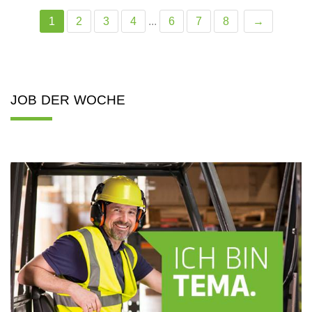
1
2
3
4
...
6
7
8
→
JOB DER WOCHE