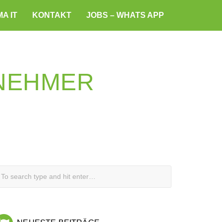
A IT
KONTAKT
JOBS – WHATS APP
NEHMER